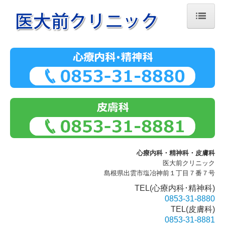
ホーム
医師の紹介
診療のご案内
施設・設備紹介
交通案内
心療内科・
精神科・皮膚科
医大前クリニック
島根県出雲市塩冶神前１丁目７番７号
TEL(心療内科･
精神科)
0853-31-8880
TEL(
皮膚科)
0853-31-8881